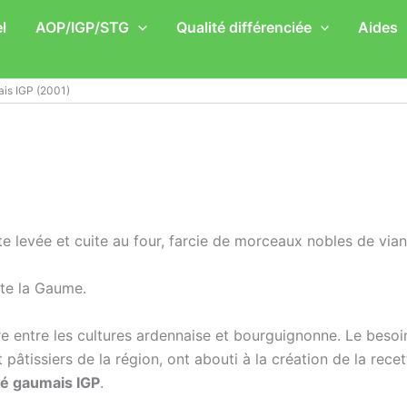
l
AOP/IGP/STG
Qualité différenciée
Aides
is IGP (2001)
e levée et cuite au four, farcie de morceaux nobles de via
ute la Gaume.
re entre les cultures ardennaise et bourguignonne. Le besoi
pâtissiers de la région, ont abouti à la création de la recet
té gaumais IGP
.