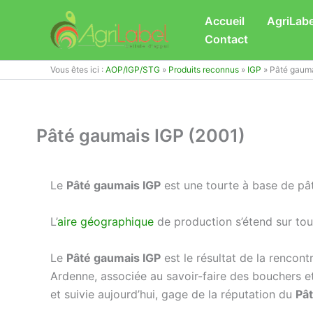
Aller
Accueil
AgriLabe
au
Contact
contenu
Vous êtes ici :
AOP/IGP/STG
»
Produits reconnus
»
IGP
»
Pâté gauma
Pâté gaumais IGP (2001)
Le
Pâté gaumais IGP
est une tourte à base de pât
L’
aire géographique
de production s’étend sur to
Le
Pâté gaumais IGP
est le résultat de la rencont
Ardenne, associée au savoir-faire des bouchers et 
et suivie aujourd’hui, gage de la réputation du
Pâ