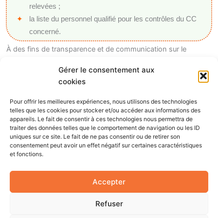
relevées ;
la liste du personnel qualifié pour les contrôles du CC
concerné.
À des fins de transparence et de communication sur le
système régional de qualité différenciée, l’OCI agréé publie,
Gérer le consentement aux
par cahier des charges, la liste des noms et localités des
cookies
opérateurs sous son contrôle.
Pour offrir les meilleures expériences, nous utilisons des technologies
Enfin, l’OCI agréé donne libre accès à toute personne de
telles que les cookies pour stocker et/ou accéder aux informations des
l’Administration à ses locaux et aux documents et fournit toute
appareils. Le fait de consentir à ces technologies nous permettra de
traiter des données telles que le comportement de navigation ou les ID
information demandée.
uniques sur ce site. Le fait de ne pas consentir ou de retirer son
consentement peut avoir un effet négatif sur certaines caractéristiques
et fonctions.
Copyright © 2026 AgriLabel | Propulsé par
Thème
WordPress Astra
Accepter
Refuser