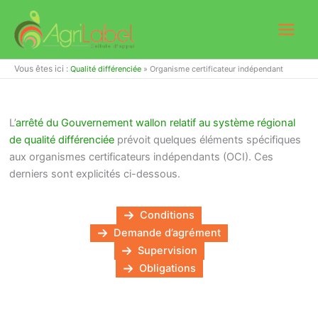
Aller
au
contenu
Vous êtes ici :
Qualité différenciée
»
Organisme certificateur indépendant
L’
arrêté du Gouvernement wallon relatif au système régional
de qualité différenciée
prévoit quelques éléments spécifiques
aux organismes certificateurs indépendants (OCI). Ces
derniers sont explicités ci-dessous.
Conditions
Demande d’agrément
Supervision
Obligations