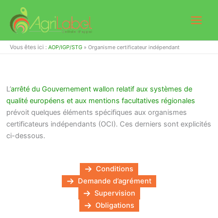
Aller
au
contenu
Vous êtes ici :
AOP/IGP/STG
»
Organisme certificateur indépendant
L’
arrêté du Gouvernement wallon relatif aux systèmes de
qualité européens et aux mentions facultatives régionales
prévoit quelques éléments spécifiques aux organismes
certificateurs indépendants (OCI). Ces derniers sont explicités
ci-dessous.
Conditions
Demande d’agrément
Supervision
Obligations