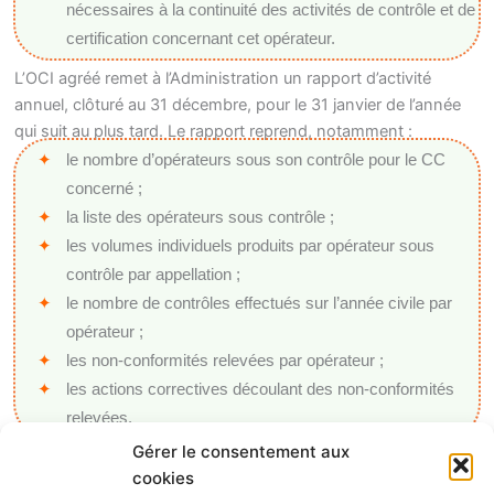
nécessaires à la continuité des activités de contrôle et de
certification concernant cet opérateur.
L’OCI agréé remet à l’Administration un rapport d’activité
annuel, clôturé au 31 décembre, pour le 31 janvier de l’année
qui suit au plus tard. Le rapport reprend, notamment :
le nombre d’opérateurs sous son contrôle pour le CC
concerné ;
la liste des opérateurs sous contrôle ;
les volumes individuels produits par opérateur sous
contrôle par appellation ;
le nombre de contrôles effectués sur l’année civile par
opérateur ;
les non-conformités relevées par opérateur ;
les actions correctives découlant des non-conformités
relevées.
Gérer le consentement aux
Enfin, l’OCI agréé donne libre accès à toute personne de
cookies
l’Administration à ses locaux et aux documents et fournit toute