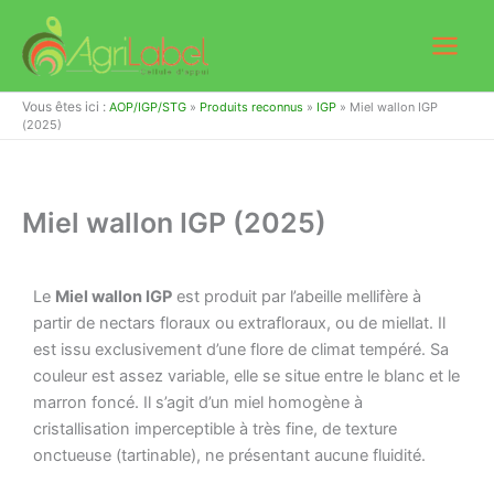
Aller
au
contenu
Vous êtes ici :
AOP/IGP/STG
»
Produits reconnus
»
IGP
»
Miel wallon IGP
(2025)
Miel wallon IGP (2025)
Le
Miel wallon IGP
est produit par l’abeille mellifère à
partir de nectars floraux ou extrafloraux, ou de miellat. Il
est issu exclusivement d’une flore de climat tempéré. Sa
couleur est assez variable, elle se situe entre le blanc et le
marron foncé. Il s’agit d’un miel homogène à
cristallisation imperceptible à très fine, de texture
onctueuse (tartinable), ne présentant aucune fluidité.