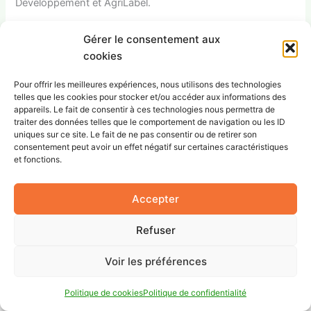
Développement et AgriLabel.
Gérer le consentement aux
cookies
PRÉCÉDENT
SUIVANT
Pour offrir les meilleures expériences, nous utilisons des technologies
telles que les cookies pour stocker et/ou accéder aux informations des
appareils. Le fait de consentir à ces technologies nous permettra de
traiter des données telles que le comportement de navigation ou les ID
uniques sur ce site. Le fait de ne pas consentir ou de retirer son
consentement peut avoir un effet négatif sur certaines caractéristiques
et fonctions.
Copyright © 2026 AgriLabel | Propulsé par
Thème
WordPress Astra
Accepter
Refuser
Voir les préférences
Politique de cookies
Politique de confidentialité